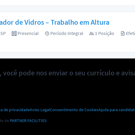
dor de Vidros – Trabalho em Altura
 SP
Presencial
Período Integral
1 Posição
Efet
l, você pode nos enviar o seu currículo e av
ca de privacidade
Aviso Legal
Consentimento de Cookies
Ajuda para candidat
te de
PARTNER FACILITIES