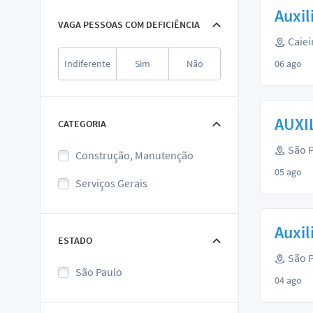
Auxil
VAGA PESSOAS COM DEFICIÊNCIA
Caiei
Indiferente
Sim
Não
06 ago
AUXIL
CATEGORIA
São P
Construção, Manutenção
05 ago
Serviços Gerais
Auxil
ESTADO
São P
São Paulo
04 ago