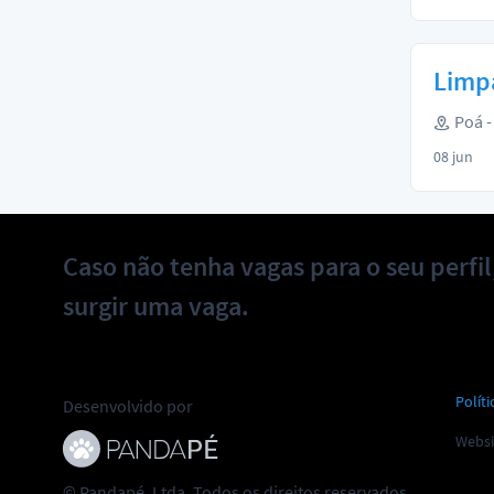
Limpa
Poá -
08 jun
Caso não tenha vagas para o seu perfi
surgir uma vaga.
Políti
Desenvolvido por
Websi
© Pandapé, Ltda. Todos os direitos reservados.