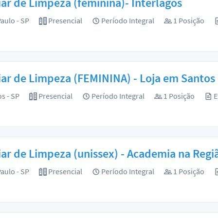
iar de Limpeza (feminina)- Interlagos
aulo - SP
Presencial
Período Integral
1 Posição
iar de Limpeza (FEMININA) - Loja em Santos
s - SP
Presencial
Período Integral
1 Posição
E
iar de Limpeza (unissex) - Academia na Re
aulo - SP
Presencial
Período Integral
1 Posição