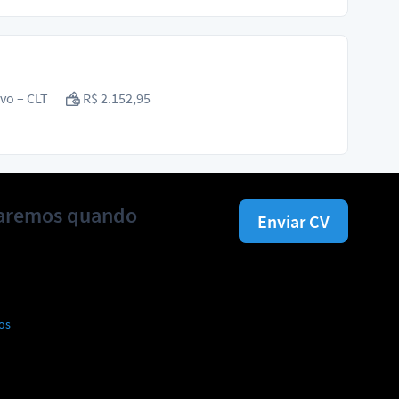
ivo – CLT
R$ 2.152,95
isaremos quando
Enviar CV
os