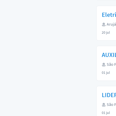
Eletr
Arujá
20 jul
AUXIL
São P
01 jul
LIDER
São P
01 jul