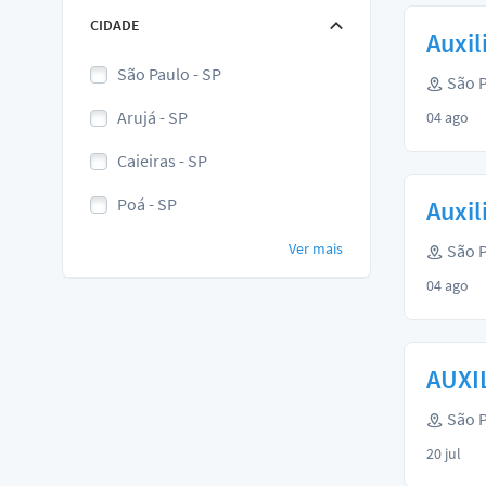
CIDADE
Auxil
São Paulo - SP
São P
Arujá - SP
04 ago
Caieiras - SP
Poá - SP
Auxil
Ver mais
São P
04 ago
AUXIL
São P
20 jul